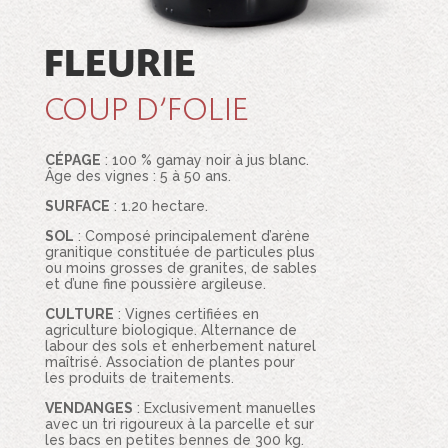
FLEURIE
COUP D’FOLIE
CÉPAGE
: 100 % gamay noir à jus blanc.
Âge des vignes : 5 à 50 ans.
SURFACE
: 1.20 hectare.
SOL
: Composé principalement d’arène
granitique constituée de particules plus
ou moins grosses de granites, de sables
et d’une fine poussière argileuse.
CULTURE
: Vignes certifiées en
agriculture biologique. Alternance de
labour des sols et enherbement naturel
maîtrisé. Association de plantes pour
les produits de traitements.
VENDANGES
: Exclusivement manuelles
avec un tri rigoureux à la parcelle et sur
les bacs en petites bennes de 300 kg.